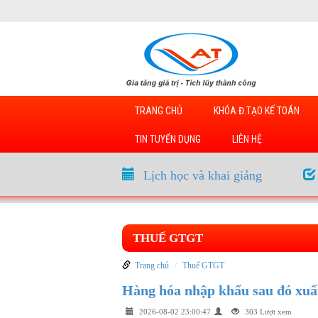
TRANG CHỦ
KHÓA Đ.TẠO KẾ TOÁN
TIN TUYỂN DỤNG
LIÊN HỆ
Lịch học và khai giảng
THUẾ GTGT
Trang chủ
Thuế GTGT
Hàng hóa nhập khẩu sau đó xu
2026-08-02 23:00:47
303 Lượt xem