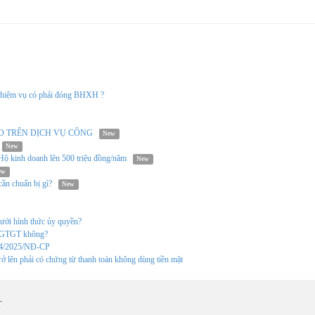
h nhiệm vụ có phải đóng BHXH ?
O TRÊN DỊCH VỤ CÔNG
New
New
 kinh doanh lên 500 triệu đồng/năm
New
ew
cần chuẩn bị gì?
New
ưới hình thức ủy quyền?
ế GTGT không?
174/2025/NĐ-CP
rở lên phải có chứng từ thanh toán không dùng tiền mặt
T