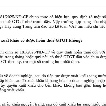
81/2025/NĐ-CP chính thức có hiệu lực, quy định rõ một s
n thuế GTGT như trước đây. Vậy trường hợp hàng hóa nhậ
Hãy cùng Trung tâm đào tạo kế toán VAT tìm hiểu chi tiết q
i xuất khẩu có được hoàn thuế GTGT không?
hị định số 181/2025/NĐ-CP về quy định hoàn thuế đối với 
ẩu trong tháng hoặc quý nếu có thuế GTGT đầu vào chưa đượ
TGT theo kỳ, trừ một số trường hợp nhất định.
u về doanh nghiệp, sau đó tiếp tục được xuất khẩu sang nư
p khẩu sau đó xuất khẩu là hàng hóa do doanh nghiệp nhập 
c ủy quyền xuất khẩu cho bên khác, không bao gồm hàng hó
hàng xuất khẩu.
 nhập khẩu nguyên trạng, sau đó xuất khẩu lại sang nước th