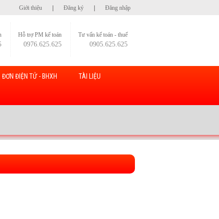
Giới thiệu
|
Đăng ký
|
Đăng nhập
h
Hỗ trợ PM kế toán
Tư vấn kế toán - thuế
5
0976.625.625
0905.625.625
 ĐƠN ĐIỆN TỬ - BHXH
TÀI LIỆU