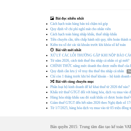
Bài đọc nhiều nhất
Cách hạch toán hàng bán trả chậm trả góp
Quy định về chi phí nghỉ mát cho nhân viên
Cách hạch toán hàng nhập khẩu, thuế nhập khẩu
Tiền chuyên cần, tiền chấp hành nội quy, tiền hoàn thàn
Kiểm tra số dư các tài khoản trước khi khóa sổ kế toán
Bài viết mới nhất
XỬ LÝ CÁC LỖI THƯỜNG GẶP KHI NỘP BÁO CÁ
Từ năm 2026, cách tính thuế thu nhập cá nhân có gì mới?
CHÍNH THỨC nâng mức doanh thu được miễn thuế của Hộ
Quy định cần lưu ý về truy thu thuế thu nhập cá nhân
N
Chỉ còn 1 tháng trước khi bỏ thuế khoán – hộ kinh doanh 
Bài viết cùng chuyên mục
Phân loại hộ kinh doanh để kê khai thuế từ 2026 thế nào?
Khấu trừ thuế GTGT đối với hàng hóa, dịch vụ mua vào d
Hàng hóa nhập khẩu sau đó xuất khẩu có được hoàn thu
Giảm thuế GTGT đến hết năm 2026 theo Nghị định số 
Từ 1/7/2025, hàng hóa dịch vụ mua vào từ 05 triệu đồng t
Bản quyền 2015: Trung tâm đào tạo kế toán VA