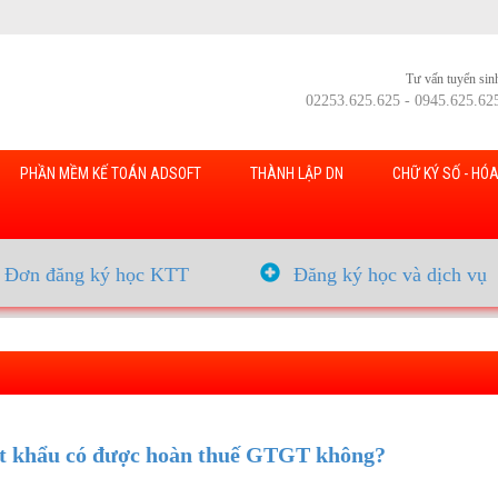
Tư vấn tuyển sin
02253.625.625 - 0945.625.62
PHẦN MỀM KẾ TOÁN ADSOFT
THÀNH LẬP DN
CHỮ KÝ SỐ - HÓA
Đơn đăng ký học KTT
Đăng ký học và dịch vụ
ất khẩu có được hoàn thuế GTGT không?