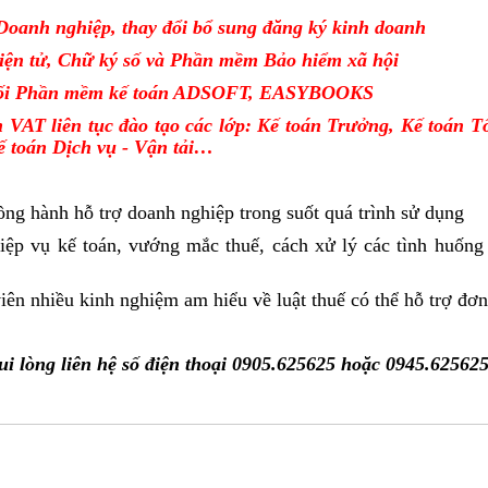
 Doanh nghiệp, thay đổi bổ sung đăng ký kinh doanh
iện tử, Chữ ký số và Phần mềm Bảo hiểm xã hội
phối Phần mềm kế toán ADSOFT, EASYBOOKS
n VAT liên tục đào tạo các lớp: Kế toán Trưởng, Kế toán 
ế toán Dịch vụ - Vận tải…
ồng hành hỗ trợ doanh nghiệp trong suốt quá trình sử dụng
ệp vụ kế toán, vướng mắc thuế, cách xử lý các tình huốn
iên nhiều kinh nghiệm am hiểu về luật thuế có thể hỗ trợ đơn 
ui lòng liên hệ số điện thoại 0905.625625 hoặc 0945.62562