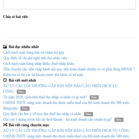
Chia sẻ bài viết:
Bài đọc nhiều nhất
Cách hạch toán hàng bán trả chậm trả góp
Quy định về chi phí nghỉ mát cho nhân viên
Cách hạch toán hàng nhập khẩu, thuế nhập khẩu
Tiền chuyên cần, tiền chấp hành nội quy, tiền hoàn thành nhiệm vụ có phải đóng BHXH ?
Kiểm tra số dư các tài khoản trước khi khóa sổ kế toán
Bài viết mới nhất
XỬ LÝ CÁC LỖI THƯỜNG GẶP KHI NỘP BÁO CÁO TRÊN DỊCH VỤ
CÔNG
New
Từ năm 2026, cách tính thuế thu nhập cá nhân có gì mới?
New
CHÍNH THỨC nâng mức doanh thu được miễn thuế của Hộ kinh doanh lên 500 triệu
đồng/năm
New
Quy định cần lưu ý về truy thu thuế thu nhập cá nhân
New
Chỉ còn 1 tháng trước khi bỏ thuế khoán – hộ kinh doanh cần chuẩn bị gì?
New
Bài viết cùng chuyên mục
XỬ LÝ CÁC LỖI THƯỜNG GẶP KHI NỘP BÁO CÁO TRÊN DỊCH VỤ CÔNG
CHÍNH THỨC nâng mức doanh thu được miễn thuế của Hộ kinh doanh lên 500 triệu