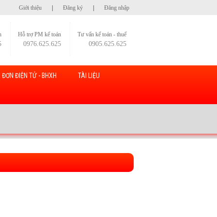
Giới thiệu
|
Đăng ký
|
Đăng nhập
h
Hỗ trợ PM kế toán
Tư vấn kế toán - thuế
5
0976.625.625
0905.625.625
 ĐƠN ĐIỆN TỬ - BHXH
TÀI LIỆU