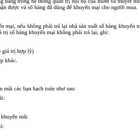
ợng hàng trong hệ thống quản trị nội bộ của mình và thuyết 
nhận được và số hàng đã dùng để khuyến mại cho người mua.
ến mại, nếu không phải trả lại nhà sản xuất số hàng khuyến m
á trị số hàng khuyến mại không phải trả lại, ghi:
giá trị hợp lý)
 khác.
n mãi các bạn hạch toán như sau:
i:
 khuyến mãi
i: