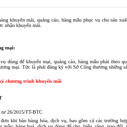
àng khuyến mãi, quảng cáo, hàng mẫu phục vụ cho sản xuất
ợc nhận khuyến mãi.
ng mại:
 vụ dùng để khuyến mại, quảng cáo, hàng mẫu phải theo qu
thương mại. Tức là phải đăng ký với Sở Công thương những s
ký chương trình khuyến mãi
T
 tư 26/2015/TT-BTC
 đơn khi bán hàng hóa, dịch vụ, bao gồm cả các trường hợ
 mẫu; hàng hoá, dịch vụ dùng để cho, biếu, tặng, trao đổi, 