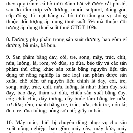
theo quy trình: cá bò tươi đánh bắt về được cắt phi-lê,
sau đó tẩm ướp với đường, muối, solpitol, đóng gói,
cấp đông thì mặt hàng cá bò tươi tẩm gia vị không
thuộc đối tượng áp dụng thuế suất 5% mà thuộc đối
tượng áp dụng thuế suất thuế GTGT 10%.
8. Đường; phụ phẩm trong sản xuất đường, bao gồm gỉ
đường, bã mía, bã bùn.
9. Sản phẩm bằng đay, cói, tre, song, mây, trúc, chít,
nứa, luồng, lá, rơm, vỏ dừa, sọ dừa, bèo tây và các sản
phẩm thủ công khác sản xuất bằng nguyên liệu tận
dụng từ nông nghiệp là các loại sản phẩm được sản
xuất, chế biến từ nguyên liệu chính là đay, cói, tre,
song, mây, trúc, chít, nứa, luồng, lá như: thảm đay, sợi
đay, bao đay, thảm sơ dừa, chiếu sản xuất bằng đay,
cói; chổi chít, dây thừng, dây buộc làm bằng tre nứa,
xơ dừa; rèm, mành bằng tre, trúc, nứa, chổi tre, nón lá;
đũa tre, đũa luồng; bông sơ chế; giấy in báo.
10. Máy móc, thiết bị chuyên dùng phục vụ cho sản
xuất nông nghiệp, bao gồm máy cày, máy bừa, máy