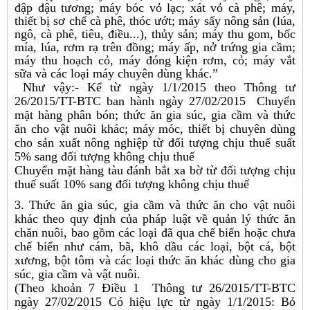
đập đậu tương; máy bóc vỏ lạc; xát vỏ cà phê; máy,
thiết bị sơ chế cà phê, thóc ướt; máy sấy nông sản (lúa,
ngô, cà phê, tiêu, điều...), thủy sản; máy thu gom, bốc
mía, lúa, rơm rạ trên đồng; máy ấp, nở trứng gia cầm;
máy thu hoạch cỏ, máy đóng kiện rơm, cỏ; máy vắt
sữa và các loại máy chuyên dùng khác.”
Như vậy:- Kể từ ngày 1/1/2015 theo Thông tư
26/2015/TT-BTC ban hành ngày 27/02/2015 Chuyển
mặt hàng phân bón; thức ăn gia súc, gia cầm và thức
ăn cho vật nuôi khác; máy móc, thiết bị chuyên dùng
cho sản xuất nông nghiệp từ đối tượng chịu thuế suất
5% sang đối tượng không chịu thuế
Chuyển mặt hàng tàu đánh bắt xa bờ từ đối tượng chịu
thuế suất 10% sang đối tượng không chịu thuế
3. Thức ăn gia súc, gia cầm và thức ăn cho vật nuôi
khác theo quy định của pháp luật về quản lý thức ăn
chăn nuôi, bao gồm các loại đã qua chế biến hoặc chưa
chế biến như cám, bã, khô dầu các loại, bột cá, bột
xương, bột tôm và các loại thức ăn khác dùng cho gia
súc, gia cầm và vật nuôi.
(Theo khoản 7 Điều 1 Thông tư 26/2015/TT-BTC
ngày 27/02/2015 Có hiệu lực từ ngày 1/1/2015: Bỏ