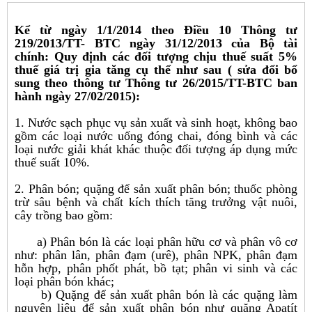
Kể từ ngày 1/1/2014 theo Điều 10 Thông tư
219/2013/TT- BTC ngày 31/12/2013 của Bộ tài
chính: Quy định các đối tượng chịu thuế suất 5%
thuế giá trị gia tăng cụ thể như sau ( sửa đổi bổ
sung theo thông tư Thông tư 26/2015/TT-BTC ban
hành ngày 27/02/2015):
1. Nước sạch phục vụ sản xuất và sinh hoạt, không bao
gồm các loại nước uống đóng chai, đóng bình và các
loại nước giải khát khác thuộc đối tượng áp dụng mức
thuế suất 10%.
2. Phân bón; quặng để sản xuất phân bón; thuốc phòng
trừ sâu bệnh và chất kích thích tăng trưởng vật nuôi,
cây trồng bao gồm:
a) Phân bón là các loại phân hữu cơ và phân vô cơ
như: phân lân, phân đạm (urê), phân NPK, phân đạm
hỗn hợp, phân phốt phát, bồ tạt; phân vi sinh và các
loại phân bón khác;
b) Quặng để sản xuất phân bón là các quặng làm
nguyên liệu để sản xuất phân bón như quặng Apatít