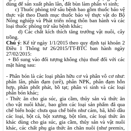
dùng để sản xuất phân lân, đất bùn làm phân vi sinh;
c) Thuốc phòng trừ sâu bệnh bao gồm thuốc bảo vệ
thực vật theo Danh mục thuốc bảo vệ thực vật do Bộ
Nông nghiệp và Phát triển nông thôn ban hành và các
loại thuốc phòng trừ sâu bệnh khác;
d) Các chất kích thích tăng trưởng vật nuôi, cây
trồng.
Chú ý
: Kể từ ngày 1/1/2015 theo quy định tại khoản 2
Điều 1 Thông tư 26/2015/TT-BTC ban hành ngày
27/02/2015:
+ Bổ sung vào đối tượng không chịu thuế đối với các
mặt hàng sau:
- Phân bón là các loại phân hữu cơ và phân vô cơ như:
phân lân, phân đạm (urê), phân NPK, phân đạm hỗn
hợp, phân phốt phát, bồ tạt; phân vi sinh và các loại
phân bón khác;
- Thức ăn cho gia súc, gia cầm, thủy sản và thức ăn
cho vật nuôi khác, bao gồm các loại sản phẩm đã qua
chế biến hoặc chưa qua chế biến như cám, bã, khô dầu
các loại, bột cá, bột xương, bột tôm, các loại thức ăn
khác dùng cho gia súc, gia cầm, thủy sản và vật nuôi
khác, các chất phụ gia thức ăn chăn nuôi (như premix,