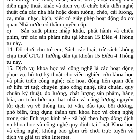
diễn nghệ thuật khác và dịch vụ tổ chức biểu diễn nghệ
thuật của các nhà hát hoặc đoàn tuồng, chèo, cải lương,
ca, múa, nhạc, kịch, xiếc có giấy phép hoạt động do cơ
quan Nhà nước có thẩm quyền cấp.
c) Sản xuất phim; nhập khẩu, phát hành và chiếu
phim, trừ các sản phẩm nêu tại khoản 15 Điều 4 Thông
tư này.
14. Đồ chơi cho trẻ em; Sách các loại, trừ sách không
chịu thuế GTGT hướng dẫn tại khoản 15 Điều 4 Thông
tư này.
15. Dịch vụ khoa học và công nghệ là các hoạt động
phục vụ, hỗ trợ kỹ thuật cho việc nghiên cứu khoa học
và phát triển công nghệ; các hoạt động liên quan đến
sở hữu trí tuệ; chuyển giao công nghệ, tiêu chuẩn, quy
chuẩn kỹ thuật, đo lường, chất lượng sản phẩm, hàng
hóa, an toàn bức xạ, hạt nhân và năng lượng nguyên
tử; dịch vụ về thông tin, tư vấn, đào tạo, bồi dưỡng,
phổ biến, ứng dụng thành tựu khoa học và công nghệ
trong các lĩnh vực kinh tế - xã hội theo hợp đồng dịch
vụ khoa học và công nghệ quy định tại Luật Khoa học
và công nghệ, không bao gồm trò chơi trực tuyến và
dịch vụ giải trí trên Internet.