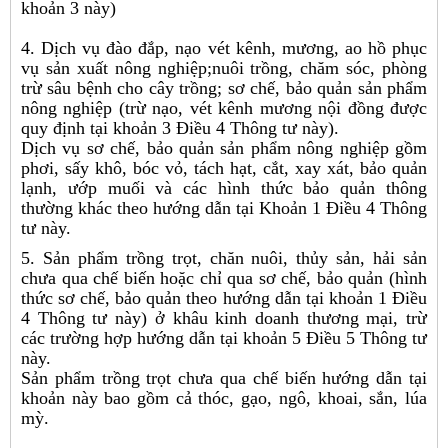
khoản 3 này)
4. Dịch vụ đào đắp, nạo vét kênh, mương, ao hồ phục
vụ sản xuất nông nghiệp;nuôi trồng, chăm sóc, phòng
trừ sâu bệnh cho cây trồng; sơ chế, bảo quản sản phẩm
nông nghiệp (trừ nạo, vét kênh mương nội đồng được
quy định tại khoản 3 Điều 4 Thông tư này).
Dịch vụ sơ chế, bảo quản sản phẩm nông nghiệp gồm
phơi, sấy khô, bóc vỏ, tách hạt, cắt, xay xát, bảo quản
lạnh, ướp muối và các hình thức bảo quản thông
thường khác theo hướng dẫn tại Khoản 1 Điều 4 Thông
tư này.
5. Sản phẩm trồng trọt, chăn nuôi, thủy sản, hải sản
chưa qua chế biến hoặc chỉ qua sơ chế, bảo quản (hình
thức sơ chế, bảo quản theo hướng dẫn tại khoản 1 Điều
4 Thông tư này) ở khâu kinh doanh thương mại, trừ
các trường hợp hướng dẫn tại khoản 5 Điều 5 Thông tư
này.
Sản phẩm trồng trọt chưa qua chế biến hướng dẫn tại
khoản này bao gồm cả thóc, gạo, ngô, khoai, sắn, lúa
mỳ.