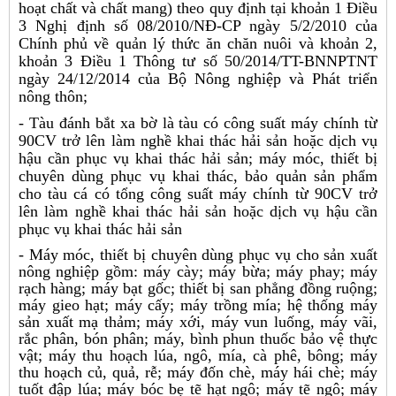
hoạt chất và chất mang) theo quy định tại khoản 1 Điều
3 Nghị định số 08/2010/NĐ-CP ngày 5/2/2010 của
Chính phủ về quản lý thức ăn chăn nuôi và khoản 2,
khoản 3 Điều 1 Thông tư số 50/2014/TT-BNNPTNT
ngày 24/12/2014 của Bộ Nông nghiệp và Phát triển
nông thôn;
- Tàu đánh bắt xa bờ là tàu có công suất máy chính từ
90CV trở lên làm nghề khai thác hải sản hoặc dịch vụ
hậu cần phục vụ khai thác hải sản; máy móc, thiết bị
chuyên dùng phục vụ khai thác, bảo quản sản phẩm
cho tàu cá có tổng công suất máy chính từ 90CV trở
lên làm nghề khai thác hải sản hoặc dịch vụ hậu cần
phục vụ khai thác hải sản
- Máy móc, thiết bị chuyên dùng phục vụ cho sản xuất
nông nghiệp gồm: máy cày; máy bừa; máy phay; máy
rạch hàng; máy bạt gốc; thiết bị san phẳng đồng ruộng;
máy gieo hạt; máy cấy; máy trồng mía; hệ thống máy
sản xuất mạ thảm; máy xới, máy vun luống, máy vãi,
rắc phân, bón phân; máy, bình phun thuốc bảo vệ thực
vật; máy thu hoạch lúa, ngô, mía, cà phê, bông; máy
thu hoạch củ, quả, rễ; máy đốn chè, máy hái chè; máy
tuốt đập lúa; máy bóc bẹ tẽ hạt ngô; máy tẽ ngô; máy