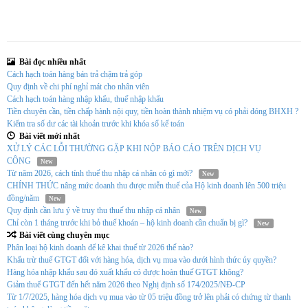
Bài đọc nhiều nhất
Cách hạch toán hàng bán trả chậm trả góp
Quy định về chi phí nghỉ mát cho nhân viên
Cách hạch toán hàng nhập khẩu, thuế nhập khẩu
Tiền chuyên cần, tiền chấp hành nội quy, tiền hoàn thành nhiệm vụ có phải đóng BHXH ?
Kiểm tra số dư các tài khoản trước khi khóa sổ kế toán
Bài viết mới nhất
XỬ LÝ CÁC LỖI THƯỜNG GẶP KHI NỘP BÁO CÁO TRÊN DỊCH VỤ
CÔNG
New
Từ năm 2026, cách tính thuế thu nhập cá nhân có gì mới?
New
CHÍNH THỨC nâng mức doanh thu được miễn thuế của Hộ kinh doanh lên 500 triệu
đồng/năm
New
Quy định cần lưu ý về truy thu thuế thu nhập cá nhân
New
Chỉ còn 1 tháng trước khi bỏ thuế khoán – hộ kinh doanh cần chuẩn bị gì?
New
Bài viết cùng chuyên mục
Phân loại hộ kinh doanh để kê khai thuế từ 2026 thế nào?
Khấu trừ thuế GTGT đối với hàng hóa, dịch vụ mua vào dưới hình thức ủy quyền?
Hàng hóa nhập khẩu sau đó xuất khẩu có được hoàn thuế GTGT không?
Giảm thuế GTGT đến hết năm 2026 theo Nghị định số 174/2025/NĐ-CP
Từ 1/7/2025, hàng hóa dịch vụ mua vào từ 05 triệu đồng trở lên phải có chứng từ thanh