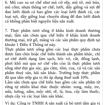
6. Mủ cao su sơ chế như mủ cờ rếp, mủ tờ, mủ bún,
mủ cốm; nhựa thông sơ chế; lưới, dây giềng và sợi để
đan lưới đánh cá bao gồm các loại lưới đánh cá, các
loại sợi, dây giềng loại chuyên dùng để đan lưới đánh
cá không phân biệt nguyên liệu sản xuất.
7. Thực phẩm tươi sống ở khâu kinh doanh thương
mại; lâm sản chưa qua chế biến ở khâu kinh doanh
thương mại, trừ gỗ, măng và các sản phẩm quy định tại
khoản 1 Điều 4 Thông tư này.
Thực phẩm tươi sống gồm các loại thực phẩm chưa
được làm chín hoặc chế biến thành sản phẩm khác, chỉ
sơ chế dưới dạng làm sạch, bóc vỏ, cắt, đông lạnh,
phơi khô mà qua sơ chế vẫn còn là thực phẩm tươi
sống như thịt gia súc, gia cầm, tôm, cua, cá và các sản
phẩm thuỷ sản, hải sản khác. Trường hợp thực phẩm
đã qua tẩm ướp gia vị thì áp dụng thuế suất 10%.
Lâm sản chưa qua chế biến bao gồm các sản phẩm từ
rừng tự nhiên khai thác thuộc nhóm: song, mây, tre,
nứa, luồng, nấm, mộc nhĩ; rễ, lá, hoa, cây làm thuốc,
nhựa cây và các loại lâm sản khác.
Ví dụ: Công ty TNHH A sản xuất cá bò tươi tẩm gia vị