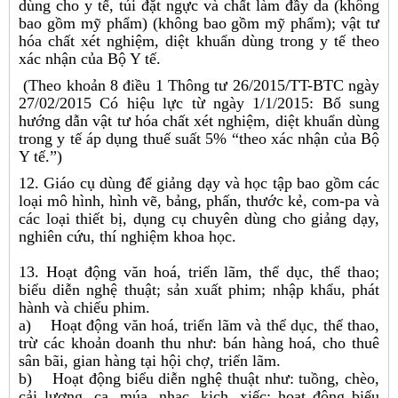
dùng cho y tế, túi đặt ngực và chất làm đầy da (không
bao gồm mỹ phẩm) (không bao gồm mỹ phẩm); vật tư
hóa chất xét nghiệm, diệt khuẩn dùng trong y tế theo
xác nhận của Bộ Y tế.
(Theo khoản 8 điều 1 Thông tư 26/2015/TT-BTC ngày
27/02/2015 Có hiệu lực từ ngày 1/1/2015: Bổ sung
hướng dẫn vật tư hóa chất xét nghiệm, diệt khuẩn dùng
trong y tế áp dụng thuế suất 5% “theo xác nhận của Bộ
Y tế.”)
12. Giáo cụ dùng để giảng dạy và học tập bao gồm các
loại mô hình, hình vẽ, bảng, phấn, thước kẻ, com-pa và
các loại thiết bị, dụng cụ chuyên dùng cho giảng dạy,
nghiên cứu, thí nghiệm khoa học.
13. Hoạt động văn hoá, triển lãm, thể dục, thể thao;
biểu diễn nghệ thuật; sản xuất phim; nhập khẩu, phát
hành và chiếu phim.
a) Hoạt động văn hoá, triển lãm và thể dục, thể thao,
trừ các khoản doanh thu như: bán hàng hoá, cho thuê
sân bãi, gian hàng tại hội chợ, triển lãm.
b) Hoạt động biểu diễn nghệ thuật như: tuồng, chèo,
cải lương, ca, múa, nhạc, kịch, xiếc; hoạt động biểu