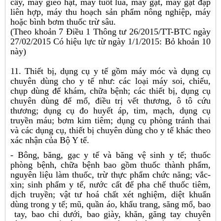
cấy, máy gieo hạt, máy tuốt lúa, máy gặt, máy gặt đập
liên hợp, máy thu hoạch sản phẩm nông nghiệp, máy
hoặc bình bơm thuốc trừ sâu.
(Theo khoản 7 Điều 1 Thông tư 26/2015/TT-BTC ngày
27/02/2015 Có hiệu lực từ ngày 1/1/2015: Bỏ khoản 10
này)
11. Thiết bị, dụng cụ y tế gồm máy móc và dụng cụ
chuyên dùng cho y tế như: các loại máy soi, chiếu,
chụp dùng để khám, chữa bệnh; các thiết bị, dụng cụ
chuyên dùng để mổ, điều trị vết thương, ô tô cứu
thương; dụng cụ đo huyết áp, tim, mạch, dụng cụ
truyền máu; bơm kim tiêm; dụng cụ phòng tránh thai
và các dụng cụ, thiết bị chuyên dùng cho y tế khác theo
xác nhận của Bộ Y tế.
- Bông, băng, gạc y tế và băng vệ sinh y tế; thuốc
phòng bệnh, chữa bệnh bao gồm thuốc thành phẩm,
nguyên liệu làm thuốc, trừ thực phẩm chức năng; vắc-
xin; sinh phẩm y tế, nước cất để pha chế thuốc tiêm,
dịch truyền; vật tư hoá chất xét nghiệm, diệt khuẩn
dùng trong y tế; mũ, quần áo, khẩu trang, săng mổ, bao
tay, bao chi dưới, bao giày, khăn, găng tay chuyên